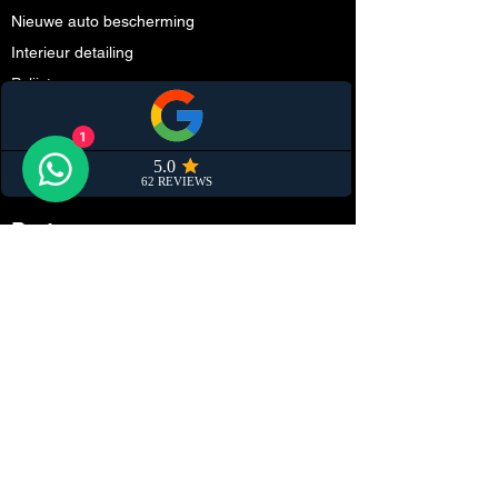
Nieuwe auto bescherming
Interieur detailing
Polijsten
Keramische coating
1
Cabriodak impregneren
Smart repair
Partners
Schadeherstel
Steenslag folie (PPF)
Onderhoud
Tuning
Autodealers
Ruiten tinten
Customization
Wrappen