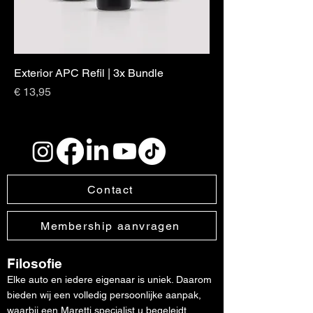
Exterior APC Refil | 3x Bundle
Prijs
€ 13,95
Contact
Membership aanvragen
Filosofie
Elke auto en iedere eigenaar is uniek. Daarom
bieden wij een volledig persoonlijke aanpak,
waarbij een Maretti specialist u begeleidt