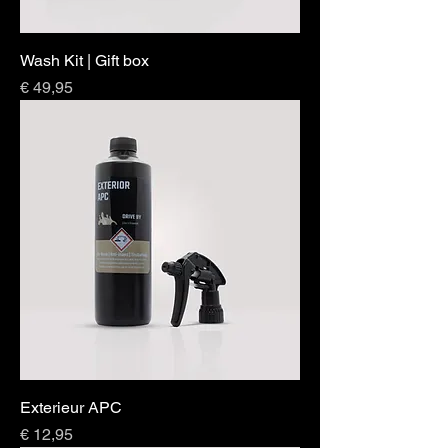
Wash Kit | Gift box
Prijs
€ 49,95
Exterieur APC
Prijs
€ 12,95