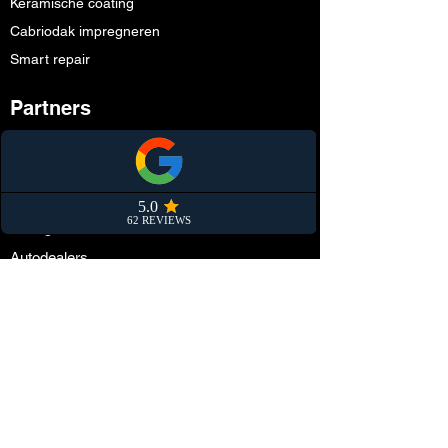
Keramische coating
Cabriodak impregneren
Smart repair
Partners
Schadeherstel
Steenslag folie (PPF)
Onderhoud
Tuning
Autodealers
Ruiten tinten
Customization
Wrappen
Locaties
Nederland