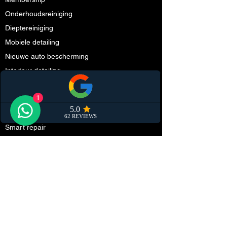
Onderhoudsreiniging
Dieptereiniging
Mobiele detailing
Nieuwe auto bescherming
Interieur detailing
Polijsten
1
Keramische coating
Cabriodak impregneren
Smart repair
Partners
Schadeherstel
Steenslag folie (PPF)
Onderhoud
Tuning