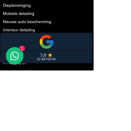
Dieptereiniging
Mobiele detailing
Nieuwe auto bescherming
Interieur detailing
Polijsten
Keramische coating
1
Cabriodak impregneren
Smart repair
Partners
Schadeherstel
Steenslag folie (PPF)
Onderhoud
Tuning
Autodealers
Ruiten tinten