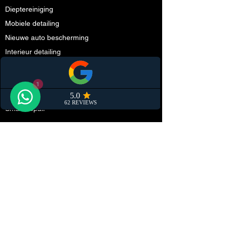
Dieptereiniging
Mobiele detailing
Nieuwe auto bescherming
Interieur detailing
Polijsten
Keramische coating
1
Cabriodak impregneren
Smart repair
Partners
Schadeherstel
Steenslag folie (PPF)
Onderhoud
Tuning
Autodealers
Ruiten tinten