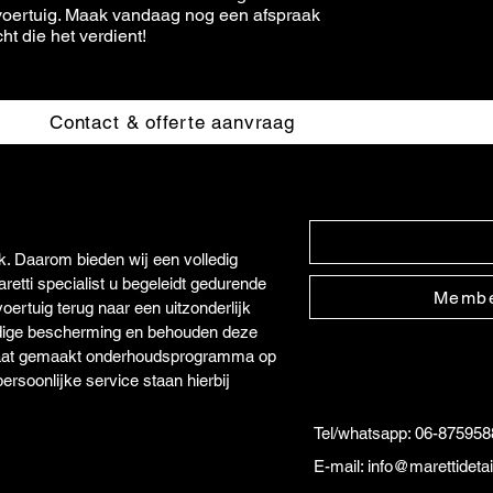
 voertuig. Maak vandaag nog een afspraak
t die het verdient!
Contact & offerte aanvraag
ek. Daarom bieden wij een volledig
retti specialist u begeleidt gedurende
Membe
ertuig terug naar een uitzonderlijk
rdige bescherming en behouden deze
maat gemaakt onderhoudsprogramma op
ersoonlijke service staan hierbij
Tel/whatsapp: 06-875958
E-mail: info@marettideta