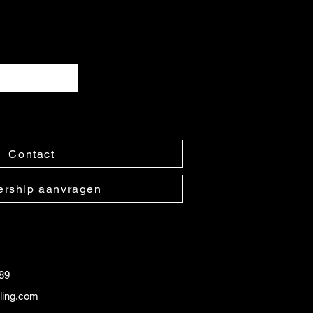
Contact
rship aanvragen
89
iling.com