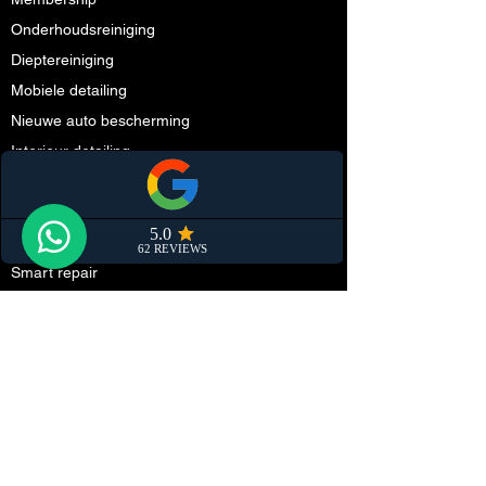
Onderhoudsreiniging
Dieptereiniging
Mobiele detailing
Nieuwe auto bescherming
Interieur detailing
Polijsten
1
Keramische coating
Cabriodak impregneren
Smart repair
Partners
Schadeherstel
Steenslag folie (PPF)
Onderhoud
Tuning